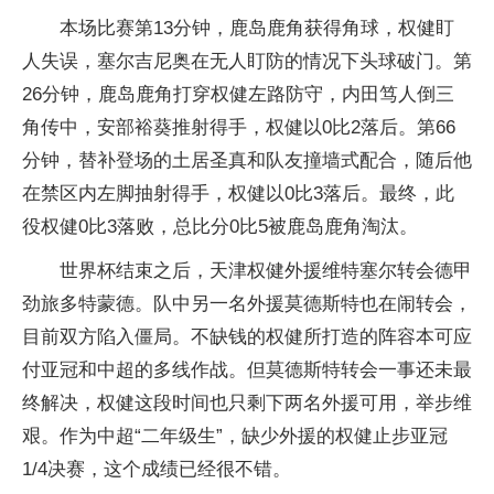
本场比赛第13分钟，鹿岛鹿角获得角球，权健盯
人失误，塞尔吉尼奥在无人盯防的情况下头球破门。第
26分钟，鹿岛鹿角打穿权健左路防守，内田笃人倒三
角传中，安部裕葵推射得手，权健以0比2落后。第66
分钟，替补登场的土居圣真和队友撞墙式配合，随后他
在禁区内左脚抽射得手，权健以0比3落后。最终，此
役权健0比3落败，总比分0比5被鹿岛鹿角淘汰。
世界杯结束之后，天津权健外援维特塞尔转会德甲
劲旅多特蒙德。队中另一名外援莫德斯特也在闹转会，
目前双方陷入僵局。不缺钱的权健所打造的阵容本可应
付亚冠和中超的多线作战。但莫德斯特转会一事还未最
终解决，权健这段时间也只剩下两名外援可用，举步维
艰。作为中超“二年级生”，缺少外援的权健止步亚冠
1/4决赛，这个成绩已经很不错。